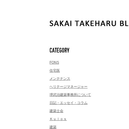
FONS
住宅医
メンテナンス
ヘリテージマネージャー
堺武治建築事務所について
日記・エッセイ・コラム
建築士会
Ｋｕｌｏｓ
建築