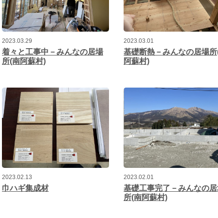
2023.03.29
2023.03.01
着々と工事中－みんなの居場
基礎断熱－みんなの居場所
所(南阿蘇村)
阿蘇村)
2023.02.13
2023.02.01
巾ハギ集成材
基礎工事完了－みんなの居
所(南阿蘇村)