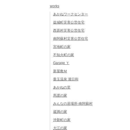
works
あかねワークセンター
益城町災害公営住宅
西原村災害公営住宅
南阿蘇村災害公営住宅
宮地町の家
不知火町の家
Garage Ｙ
新屋敷Ｍ
垂玉温泉 瀧日和
あかねの里
馬渡の家
みんなの居場所-南阿蘇村
蔵満の家
沖新町の家
大江の家