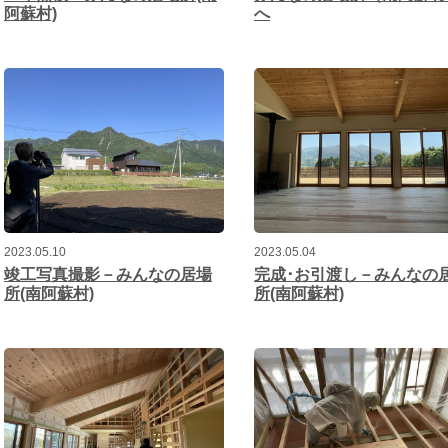
阿蘇村)
へ
2023.05.10
2023.05.04
竣工写真撮影－みんなの居場
完成･お引渡し－みんなの
所(南阿蘇村)
所(南阿蘇村)