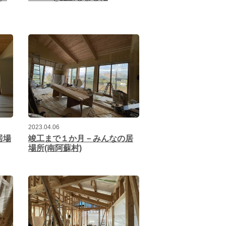
2023.04.06
居場
竣工まで１か月－みんなの居
場所(南阿蘇村)