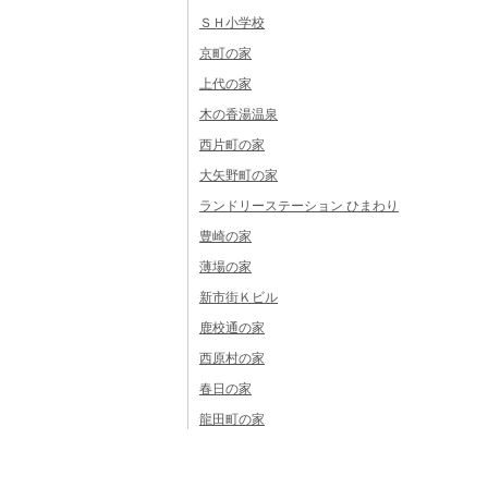
ＳＨ小学校
京町の家
上代の家
木の香湯温泉
西片町の家
大矢野町の家
ランドリーステーション ひまわり
豊崎の家
薄場の家
新市街Ｋビル
鹿校通の家
西原村の家
春日の家
龍田町の家