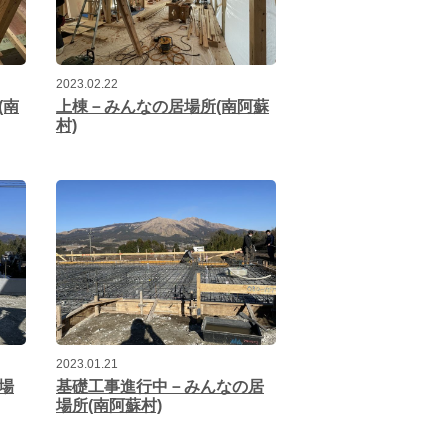
2023.02.22
(南
上棟－みんなの居場所(南阿蘇
村)
2023.01.21
場
基礎工事進行中－みんなの居
場所(南阿蘇村)