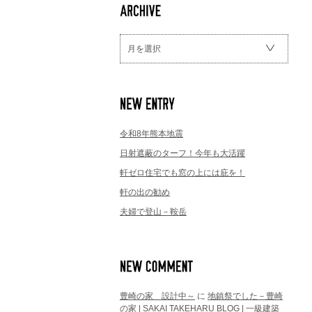
月を選択
令和8年熊本地震
日射遮蔽のターフ！今年も大活躍
軒ゼロ住宅でも窓の上には庇を！
軒の出の勧め
夫婦で登山－鞍岳
豊崎の家 設計中～
に
地鎮祭でした－豊崎
の家 | SAKAI TAKEHARU BLOG | 一級建築