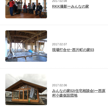
2017.02.08
RKK撮影ーみんなの家
2017.02.07
現場打合せｰ西片町の家03
2017.02.06
みんなの家02(住宅相談会)ー西原
村小森仮設団地