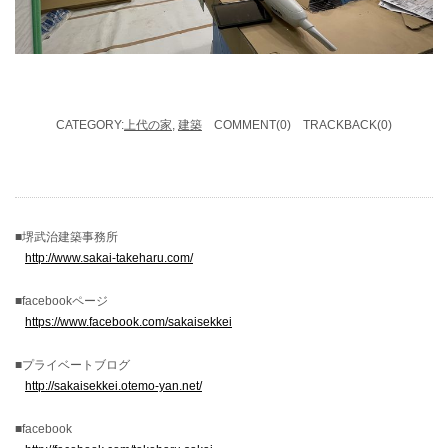
CATEGORY:
上代の家
,
建築
COMMENT(0) TRACKBACK(0)
■堺武治建築事務所
http://www.sakai-takeharu.com/
■facebookページ
https://www.facebook.com/sakaisekkei
■プライベートブログ
http://sakaisekkei.otemo-yan.net/
■facebook